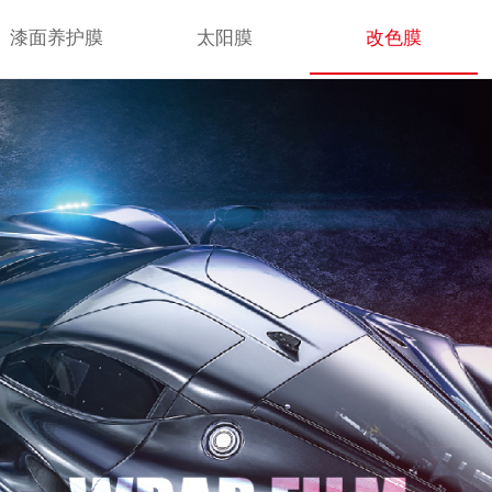
漆面养护膜
太阳膜
改色膜